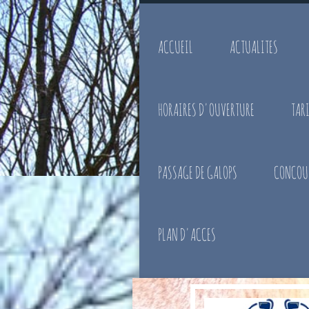
ACCUEIL
ACTUALITES
HORAIRES D'OUVERTURE
TARI
PASSAGE DE GALOPS
CONCOUR
PLAN D'ACCES