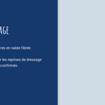
age
es en sable fibrée.
er les reprises de dressage
 confirmés.