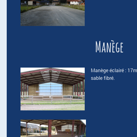
Manège
Manège éclairé : 17
sable fibré.