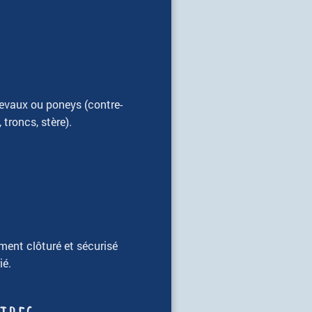
hevaux ou poneys (contre-
troncs, stère).
ment clôturé et sécurisé
ié.