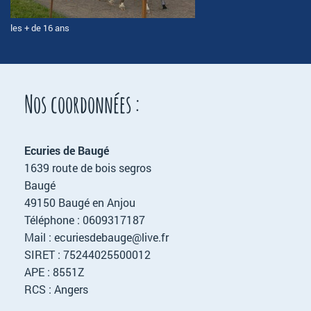
les + de 16 ans
Nos coordonnées :
Ecuries de Baugé
1639 route de bois segros
Baugé
49150 Baugé en Anjou
Téléphone : 0609317187
Mail : ecuriesdebauge@live.fr
SIRET : 75244025500012
APE : 8551Z
RCS : Angers